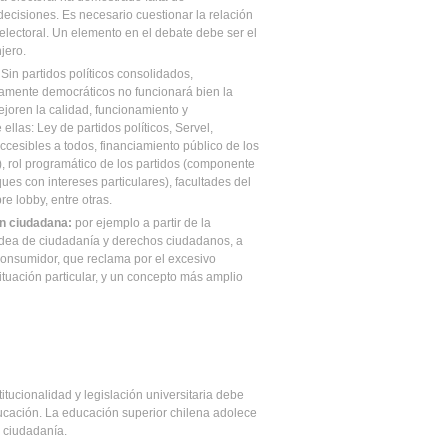
ecisiones. Es necesario cuestionar la relación
 electoral. Un elemento en el debate debe ser el
jero.
Sin partidos políticos consolidados,
rnamente democráticos no funcionará bien la
joren la calidad, funcionamiento y
 ellas: Ley de partidos políticos, Servel,
ccesibles a todos, financiamiento público de los
), rol programático de los partidos (componente
ues con intereses particulares), facultades del
e lobby, entre otras.
ión ciudadana:
por ejemplo a partir de la
 idea de ciudadanía y derechos ciudadanos, a
-consumidor, que reclama por el excesivo
uación particular, y un concepto más amplio
itucionalidad y legislación universitaria debe
ducación. La educación superior chilena adolece
 ciudadanía.