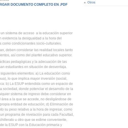
Otros
RGAR DOCUMENTO COMPLETO EN .PDF
r un sistema de acceso a la educación superior
n evidencia la desigualdad a la hora del
as como condicionantes socio-culturales.
n, deben considerar las realidad locales tanto
entos, así como del plantel educativo superior.
rácticas pedagógicas y la adecuación de las
an estudiantes en situación de desventaja.
s siguientes elementos: a) La educación como
ua), lo que implica mayor inversión (social,
lica: b) La ESUP entendida como un espacio de
a sociedad, donde potenciar el desarrollo de la
alquier sistema de ingreso debe considerar en
el área a la que se accede, no desligándose de
a propia entidad de educación; d) Eliminación de
o su peso relativo a la hora de ingresar, como
 un programa de nivelación para cada Facultad,
achillerato u otro que se estime conveniente,
 de la ESUP con la Educación primaria y