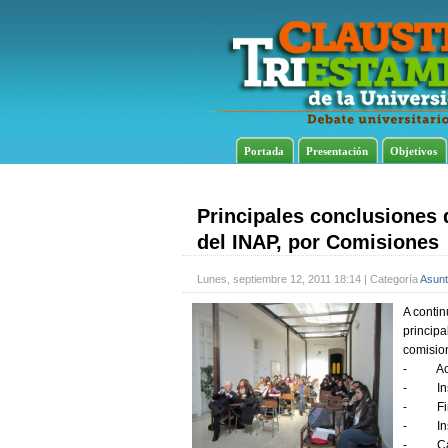
Portada
Presentación
Objetivos
Principales conclusiones 
del INAP, por Comisiones
Lunes, septiembre 12, 2011 18:14 | Categoría
Asunt
A conti
principa
comisio
- Acce
- Insti
- Fina
- Insti
- Cal