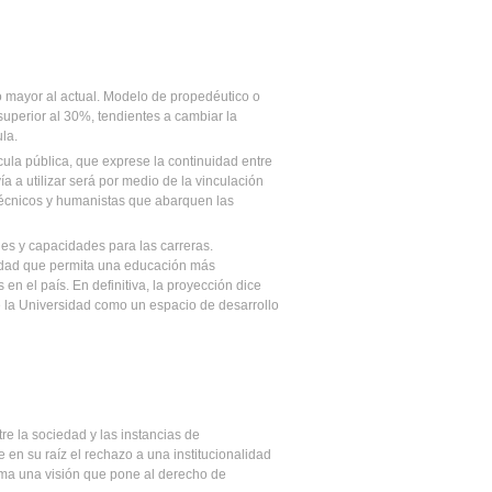
mayor al actual. Modelo de propedéutico o
uperior al 30%, tendientes a cambiar la
la.
ula pública, que exprese la continuidad entre
ía a utilizar será por medio de la vinculación
técnicos y humanistas que abarquen las
es y capacidades para las carreras.
dad que permita una educación más
 en el país. En definitiva, la proyección dice
e la Universidad como un espacio de desarrollo
re la sociedad y las instancias de
ne en su raíz el rechazo a una institucionalidad
ima una visión que pone al derecho de