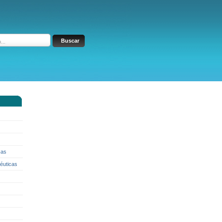
cas
éuticas