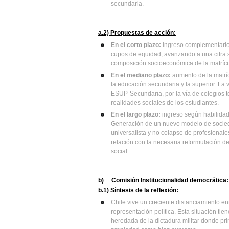
secundaria.
a.2) Propuestas de acción:
En el corto plazo:
ingreso complementario 
cupos de equidad, avanzando a una cifra s
composición socioeconómica de la matrícu
En el mediano plazo:
aumento de la matríc
la educación secundaria y la superior. La v
ESUP-Secundaria, por la vía de colegios 
realidades sociales de los estudiantes.
En el largo plazo:
ingreso según habilidad
Generación de un nuevo modelo de socie
universalista y no colapse de profesionales
relación con la necesaria reformulación d
social.
b)
Comisión Institucionalidad democrática:
b.1) Síntesis de la reflexión:
Chile vive un creciente distanciamiento ent
representación política. Esta situación tie
heredada de la dictadura militar donde pr