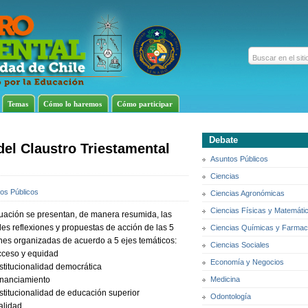
Temas
Cómo lo haremos
Cómo participar
Debate
del Claustro Triestamental
Asuntos Públicos
Ciencias
os Públicos
Ciencias Agronómicas
Ciencias Físicas y Matemáti
nuación se presentan, de manera resumida, las
les reflexiones y propuestas de acción de las 5
Ciencias Químicas y Farmac
nes organizadas de acuerdo a 5 ejes temáticos:
Ciencias Sociales
so y equidad
Economía y Negocios
tucionalidad democrática
nciamiento
Medicina
tucionalidad de educación superior
Odontología
idad