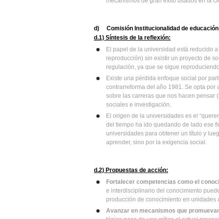
mecanismos de gran éxito usados en la 
d)
Comisión Institucionalidad de educación
d.1) Síntesis de la reflexión:
El papel de la universidad está reducido 
reproducción) sin existir un proyecto de s
regulación, ya que se sigue reproduciendo
Existe una pérdida enfoque social por part
contrarreforma del año 1981. Se opta por a
sobre las carreras que nos hacen pensar (
sociales e investigación.
El origen de la universidades es el “quere
del tiempo ha ido quedando de lado ese fin
universidades para obtener un título y lue
aprender, sino por la exigencia social.
d.2) Propuestas de acción:
Fortalecer competencias como el conoci
e interdisciplinario del conocimiento pue
producción de conocimiento en unidades 
Avanzar en mecanismos que promuevan