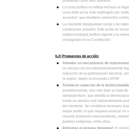
propiedad como bien supremo
La crisis política no refleja rechazo al ré
como éste se ha visto restringido por inst
acuerdos” que mantiene elementos contrari
La creciente desigualdad social y de ingreso
condiciones actuales. Este punto se vincu
institucionalidad política vigente y la rel
consagrado en la Constitución.
b.2) Propuestas de acción:
Ahondar en mecanismos de representac
se vincula con los extraordinariamente baj
reducción de la participación electoral, a
la región, según la encuesta LAPOP.
Fortalecer aspectos de la institucionalid
presidencialista, sino más bien se trata de
semiautoritario, que debilita la democraci
existe un servicio civil suficientemente p
del momento. Se considera necesario ava
mayor poder, lo que requiere analizar no só
relación población-representantes, redistr
pueblos indígenas, entre otras.
Reformar el sistema binominal:
El sistem