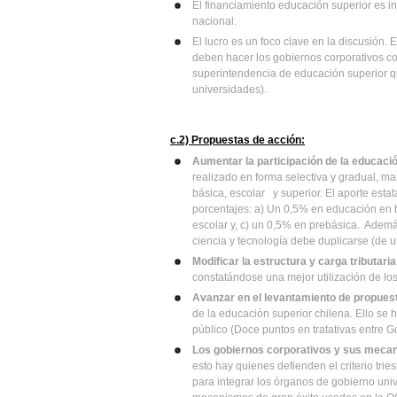
El financiamiento educación superior es in
nacional.
El lucro es un foco clave en la discusión.
deben hacer los gobiernos corporativos co
superintendencia de educación superior qu
universidades).
c.2) Propuestas de acción:
Aumentar la participación de la educaci
realizado en forma selectiva y gradual, ma
básica, escolar y superior. El aporte est
porcentajes: a) Un 0,5% en educación en 
escolar y, c) un 0,5% en prebásica. Ademá
ciencia y tecnología debe duplicarse (de un
Modificar la
estructura y carga tributaria
constatándose una mejor utilización de lo
Avanzar en el levantamiento de propuesta
de la educación superior chilena. Ello se h
público (Doce puntos en tratativas entre 
Los gobiernos corporativos y sus mecan
esto hay quienes defienden el criterio tri
para integrar los órganos de gobierno univ