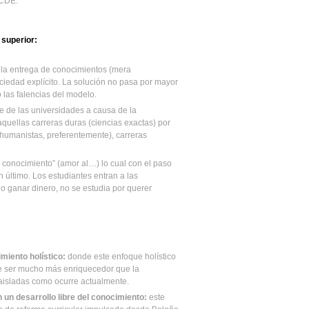
OCDE.
 superior:
a la entrega de conocimientos (mera
ociedad explícito. La solución no pasa por mayor
 las falencias del modelo.
e de las universidades a causa de la
quellas carreras duras (ciencias exactas) por
humanistas, preferentemente), carreras
r conocimiento” (amor al…) lo cual con el paso
 último. Los estudiantes entran a las
go ganar dinero, no se estudia por querer
miento holístico:
donde este enfoque holístico
de ser mucho más enriquecedor que la
aisladas como ocurre actualmente.
 un desarrollo
libre del conocimiento:
este