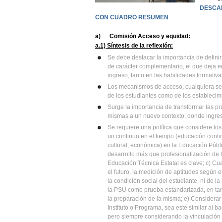
DESCA
CON CUADRO RESUMEN
a)
Comisión Acceso y equidad:
a.1) Síntesis de la reflexión:
Se debe destacar la importancia de defini
de carácter complementario, el que deja e
ingreso, tanto en las habilidades formativ
Los mecanismos de acceso, cualquiera sea
de los estudiantes como de los establecimi
Surge la importancia de transformar las p
mismas a un nuevo contexto, donde ingres
Se requiere una política que considere lo
un continuo en el tiempo (educación contin
cultural, económica) en la Educación Púb
desarrollo más que profesionalización de l
Educación Técnica Estatal es clave; c) Cu
el futuro, la medición de aptitudes según 
la condición social del estudiante, ni de l
la PSU como prueba estandarizada, en tant
la preparación de la misma; e) Considerar
Instituto o Programa, sea este similar al b
pero siempre considerando la vinculación