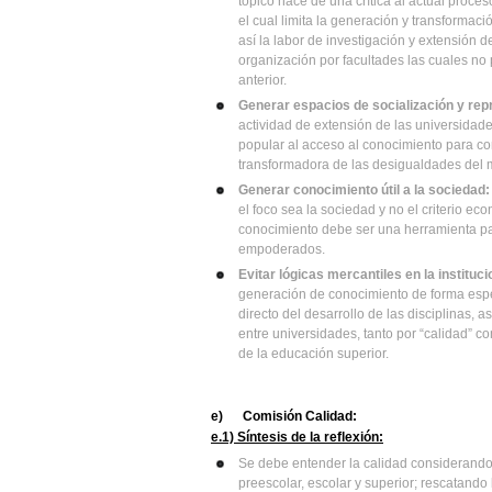
tópico nace de una crítica al actual proc
el cual limita la generación y transformac
así la labor de investigación y extensión 
organización por facultades las cuales no p
anterior.
Generar espacios de socialización y rep
actividad de extensión de las universida
popular al acceso al conocimiento para con
transformadora de las desigualdades del 
Generar conocimiento útil a la sociedad:
el foco sea la sociedad y no el criterio e
conocimiento debe ser una herramienta pa
empoderados.
Evitar lógicas mercantiles en la instituc
generación de conocimiento de forma esp
directo del desarrollo de las disciplinas,
entre universidades, tanto por “calidad” c
de la educación superior.
e)
Comisión Calidad:
e.1) Síntesis de la reflexión:
Se debe entender la calidad considerando
preescolar, escolar y superior; rescatando 