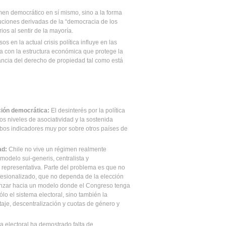
gimen democrático en sí mismo, sino a la forma
ituciones derivadas de la “democracia de los
os al sentir de la mayoría.
s en la actual crisis política influye en las
la con la estructura económica que protege la
evancia del derecho de propiedad tal como está
ión democrática:
El desinterés por la política
os niveles de asociatividad y la sostenida
mbos indicadores muy por sobre otros países de
ad:
Chile no vive un régimen realmente
 modelo sui-generis, centralista y
a representativa. Parte del problema es que no
rofesionalizado, que no dependa de la elección
nzar hacia un modelo donde el Congreso tenga
lo el sistema electoral, sino también la
itaje, descentralización y cuotas de género y
a electoral ha demostrado falta de