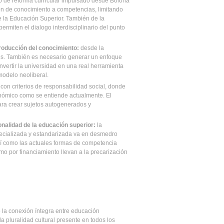
eso de reforma curricular impulsado desde Boloña
ión de conocimiento a competencias, limitando
de la Educación Superior. También de la
ermiten el dialogo interdisciplinario del punto
roducción del conocimiento:
desde la
des. También es necesario generar un enfoque
vertir la universidad en una real herramienta
modelo neoliberal.
con criterios de responsabilidad social, donde
conómico como se entiende actualmente. El
ra crear sujetos autogenerados y
ionalidad de la educación superior:
la
ecializada y estandarizada va en desmedro
 así como las actuales formas de competencia
omo por financiamiento llevan a la precarización
 la conexión íntegra entre educación
la pluralidad cultural presente en todos los