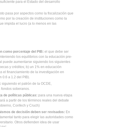
suficiente para el Estado del desarrollo
 Esto pasa por aspectos como la fiscalización que
mo por la creación de instituciones como la
e impida el lucro (a lo menos en las
ón como porcentaje del PIB:
el que debe ser
nteniendo los equilibrios con la educación pre-
atal puede aumentarse siguiendo los siguientes
becas y créditos; b) un 1% en educación
s el financiamiento de la investigación en
 0.6 a 1.2 del PIB).
:
siguiendo el patrón de la OCDE,
s fondos soberanos.
 de políticas públicas:
para una nueva etapa
ará a partir de los términos reales del debate
Gobierno, Confech y Cruch)
ismos de decisión deben ser revisados:
En
estamental tanto para elegir las autoridades como
ersitario. Otros defienden idea de usar