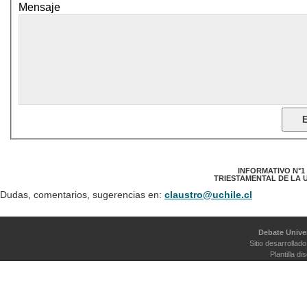
Mensaje
INFORMATIVO N°1
TRIESTAMENTAL DE LA 
Dudas, comentarios, sugerencias en:
claustro@uchile.cl
Debate Univer
Sitio desarrollad
Plantilla d